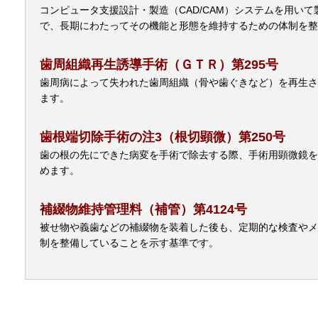
コンピュータ支援設計・製造（CAD/CAM）システムを用いて
で、長期にわたってその機能と形態を維持するための体制を整
歯周組織再生誘導手術（ＧＴＲ）第295号
歯周病によって失われた歯周組織（骨や歯ぐきなど）を再生さ
ます。
歯根端切除手術の注3（根切顕微）第250号
歯の根の先にできた病変を手術で除去する際、手術用顕微鏡を
めます。
補綴物維持管理料（補管）第4124号
被せ物や義歯などの補綴物を装着した後も、定期的な検査やメ
制を整備していることを示す基準です。