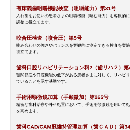
有床義歯咀嚼機能検査（咀嚼能力）第31号
入れ歯をお使いの患者さまの咀嚼機能（噛む能力）を客観的に
調整に役立てます。
咬合圧検査（咬合圧）第5号
咬み合わせの強さやバランスを客観的に測定できる検査を実施
役立てます。
歯科口腔リハビリテーション料2（歯リハ２）第4
顎関節症や口腔機能の低下がある患者さまに対して、リハビリ
ていることを示す基準です。
手術用顕微鏡加算（手顕微加）第265号
精密な歯科治療や外科処置において、手術用顕微鏡を用いて処
を高めます。
歯科CAD/CAM冠維持管理加算（歯ＣＡＤ）第34