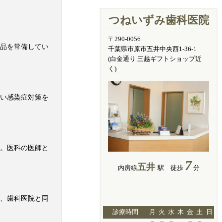
つねいずみ歯科医院
〒290-0056
品を常備してい
千葉県市原市五井中央西1-36-1
(白金通り 三越ギフトショップ近
く)
い感染症対策を
。医科の医師と
7
五井
内房線
駅 徒歩
分
、歯科医院と同
診療時間
月
火
水
木
金
土
日