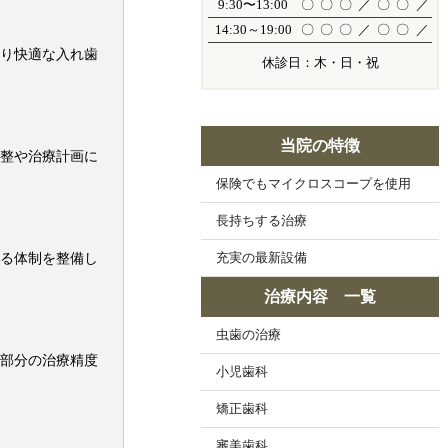
9:30〜13:00
〇
〇
〇
／
〇
〇
／
14:30～19:00
〇
〇
〇
／
〇
〇
／
り快適な入れ歯
休診日：木・日・祝
当院の特徴
整や治療計画に
保険でもマイクロスコープを使用
長持ちする治療
る体制を整備し
充実の最新設備
治療内容 一覧
虫歯の治療
部分の治療精度
小児歯科
矯正歯科
審美歯科