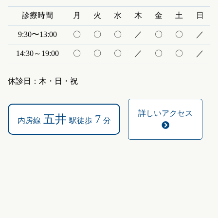
診療時間
月
火
水
木
金
土
日
9:30〜13:00
〇
〇
〇
／
〇
〇
／
14:30～19:00
〇
〇
〇
／
〇
〇
／
休診日：木・日・祝
詳しいアクセス
五井
7
内房線
駅徒歩
分