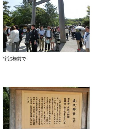
宇治橋前で