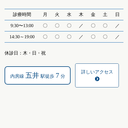
診療時間
月
火
水
木
金
土
日
9:30〜13:00
〇
〇
〇
／
〇
〇
／
14:30～19:00
〇
〇
〇
／
〇
〇
／
休診日：木・日・祝
詳しいアクセス
五井
7
内房線
駅徒歩
分