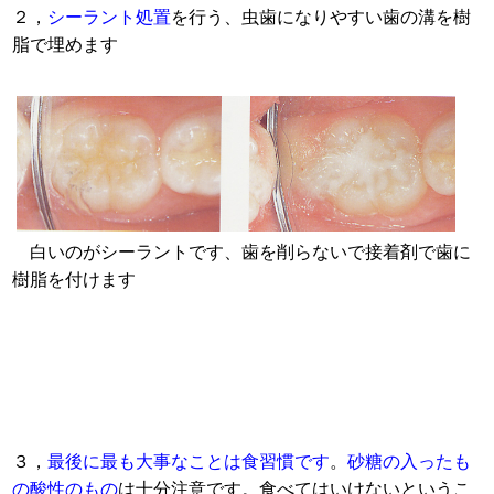
２，
シーラント処置
を行う、虫歯になりやすい歯の溝を樹
脂で埋めます
白いのがシーラントです、歯を削らないで接着剤で歯に
樹脂を付けます
３，
最後に最も大事なことは食習慣です
。
砂糖の入ったも
の酸性のもの
は十分注意です。食べてはいけないというこ